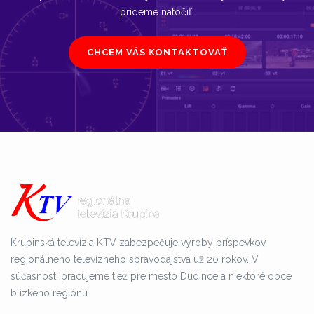
prídeme natočiť.
CHCEM VÁS KONTAKTOVAŤ
Krupinská televízia KTV zabezpečuje výroby príspevkov
regionálneho televízneho spravodajstva už 20 rokov. V
súčasnosti pracujeme tiež pre mesto Dudince a niektoré obce
blízkeho regiónu.