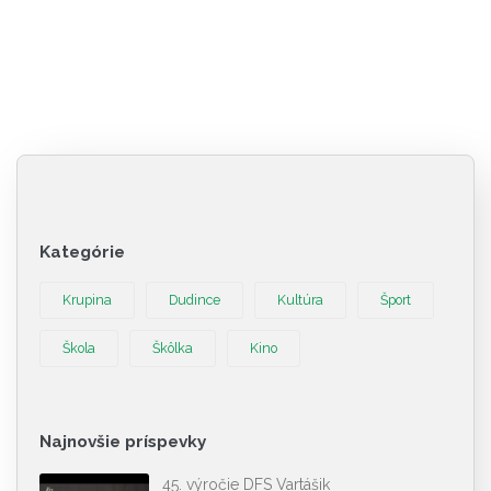
Kategórie
Krupina
Dudince
Kultúra
Šport
Škola
Škôlka
Kino
Najnovšie príspevky
45. výročie DFS Vartášik