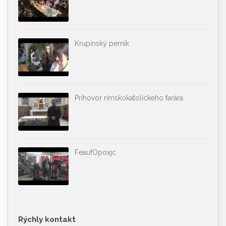
Krupinský perník
Príhovor rímskokatolíckeho farára
FeaufOpoxjc
Rýchly kontakt