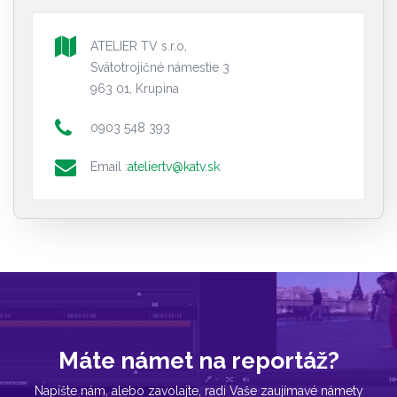
ATELIER TV s.r.o,
Svätotrojičné námestie 3
963 01, Krupina
0903 548 393
Email :
ateliertv@katv.sk
Máte námet na reportáž?
Napíšte nám, alebo zavolajte, radi Vaše zaujímavé námety