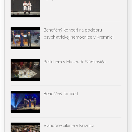
Benefičný koncert na podporu
psychiatrickej nemocnice v Kremnici
Betlehem v Múzeu A. Sládkoviča
Benefičný koncert
Vianočné čítanie v Knižnici