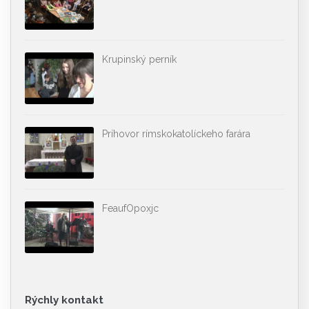
Krupinský perník
Príhovor rímskokatolíckeho farára
FeaufOpoxjc
Rýchly kontakt