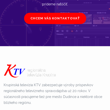
prídeme natočiť.
CHCEM VÁS KONTAKTOVAŤ
Krupinská televízia KTV zabezpečuje výroby príspevkov
regionálneho televízneho spravodajstva už 20 rokov. V
súčasnosti pracujeme tiež pre mesto Dudince a niektoré obce
blízkeho regiónu.