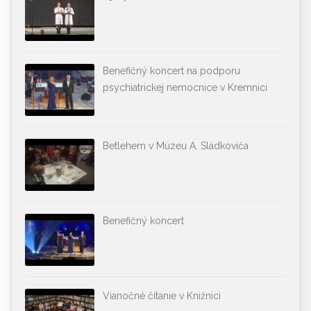
Benefičný koncert na podporu
psychiatrickej nemocnice v Kremnici
Betlehem v Múzeu A. Sládkoviča
Benefičný koncert
Vianočné čítanie v Knižnici