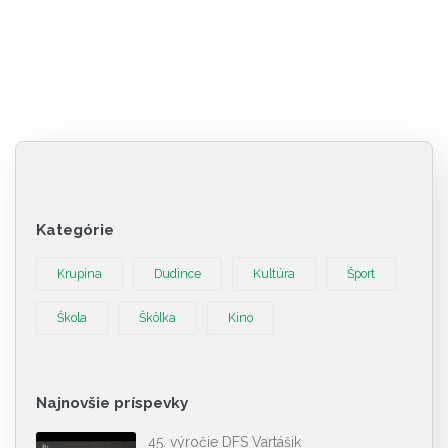
Kategórie
Krupina
Dudince
Kultúra
Šport
Škola
Škôlka
Kino
Najnovšie príspevky
45. výročie DFS Vartášik