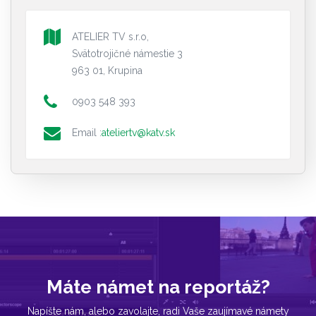
ATELIER TV s.r.o,
Svätotrojičné námestie 3
963 01, Krupina
0903 548 393
Email :
ateliertv@katv.sk
Máte námet na reportáž?
Napíšte nám, alebo zavolajte, radi Vaše zaujímavé námety