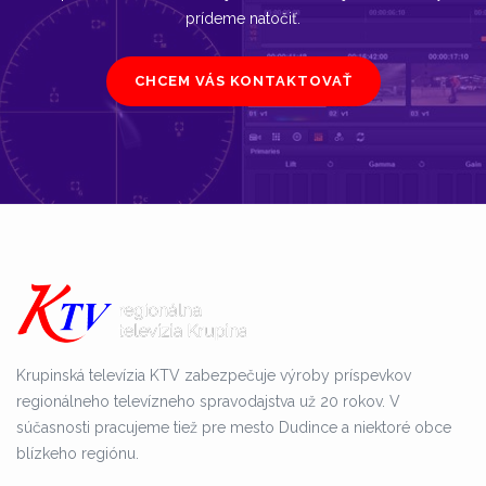
prídeme natočiť.
CHCEM VÁS KONTAKTOVAŤ
Krupinská televízia KTV zabezpečuje výroby príspevkov
regionálneho televízneho spravodajstva už 20 rokov. V
súčasnosti pracujeme tiež pre mesto Dudince a niektoré obce
blízkeho regiónu.