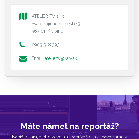
ATELIER TV s.r.o,
Svätotrojičné námestie 3
963 01, Krupina
0903 548 393
Email :
ateliertv@katv.sk
Máte námet na reportáž?
Napíšte nám, alebo zavolajte, radi Vaše zaujímavé námety