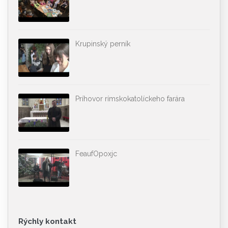
Krupinský perník
Príhovor rímskokatolíckeho farára
FeaufOpoxjc
Rýchly kontakt