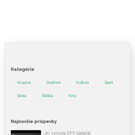
Kategórie
Krupina
Dudince
Kultúra
Šport
Škola
Škôlka
Kino
Najnovšie príspevky
45. výročie DFS Vartášik