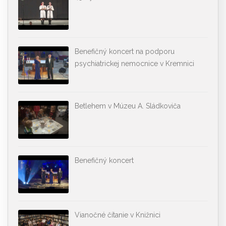
Benefičný koncert na podporu
psychiatrickej nemocnice v Kremnici
Betlehem v Múzeu A. Sládkoviča
Benefičný koncert
Vianočné čítanie v Knižnici