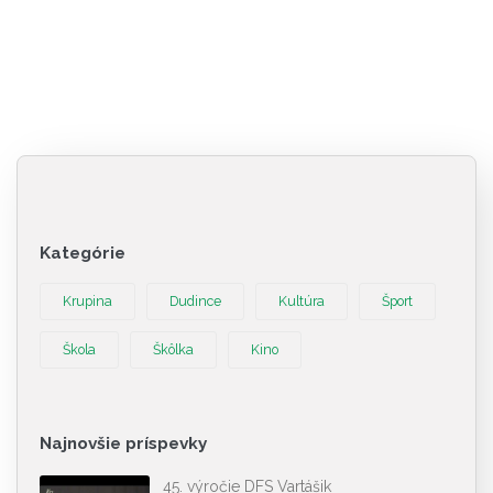
Kategórie
Krupina
Dudince
Kultúra
Šport
Škola
Škôlka
Kino
Najnovšie príspevky
45. výročie DFS Vartášik