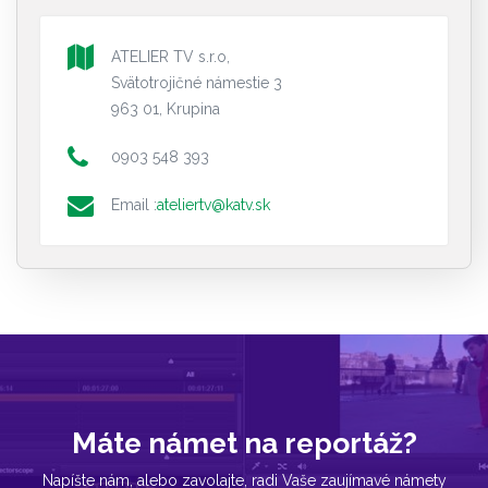
ATELIER TV s.r.o,
Svätotrojičné námestie 3
963 01, Krupina
0903 548 393
Email :
ateliertv@katv.sk
Máte námet na reportáž?
Napíšte nám, alebo zavolajte, radi Vaše zaujímavé námety