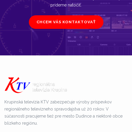
prídeme natočiť.
CHCEM VÁS KONTAKTOVAŤ
Krupinská televízia KTV zabezpečuje výroby príspevkov
regionálneho televízneho spravodajstva už 20 rokov. V
súčasnosti pracujeme tiež pre mesto Dudince a niektoré obce
blízkeho regiónu.