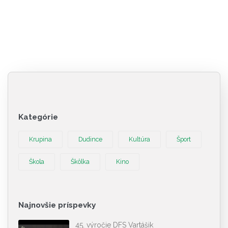
Kategórie
Krupina
Dudince
Kultúra
Šport
Škola
Škôlka
Kino
Najnovšie príspevky
45. výročie DFS Vartášik