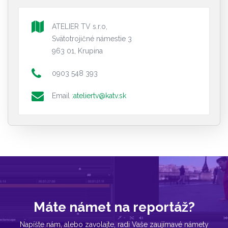
ATELIER TV s.r.o,
Svätotrojičné námestie 3
963 01, Krupina
0903 548 393
Email :
ateliertv@katv.sk
Máte námet na reportáž?
Napíšte nám, alebo zavolajte, radi Vaše zaujímavé námety