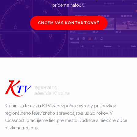
prídeme natočiť.
CHCEM VÁS KONTAKTOVAŤ
Krupinská televízia KTV zabezpečuje výroby príspevkov
regionálneho televízneho spravodajstva už 20 rokov. V
súčasnosti pracujeme tiež pre mesto Dudince a niektoré obce
blízkeho regiónu.