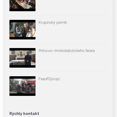
Krupinský perník
Príhovor rímskokatolíckeho farára
FeaufOpoxjc
Rýchly kontakt