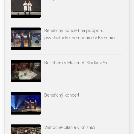
Benefičný koncert na podporu
psychiatrickej nemocnice v Kremnici
Betlehem v Múzeu A. Sládkoviča
Benefičný koncert
Vianočné čítanie v Knižnici