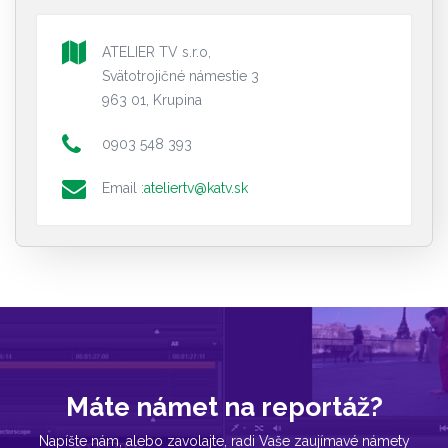
ATELIER TV s.r.o,
Svätotrojičné námestie 3
963 01, Krupina
0903 548 393
Email :
ateliertv@katv.sk
Máte námet na reportáž?
Napíšte nám, alebo zavolajte, radi Vaše zaujímavé námety