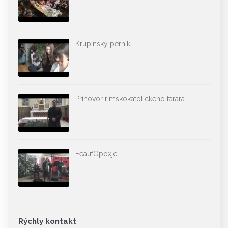
Krupinský perník
Príhovor rímskokatolíckeho farára
FeaufOpoxjc
Rýchly kontakt