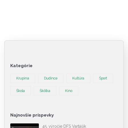
Kategórie
Krupina
Dudince
Kultúra
Šport
Škola
Škôlka
Kino
Najnovšie príspevky
45. výročie DFS Vartášik