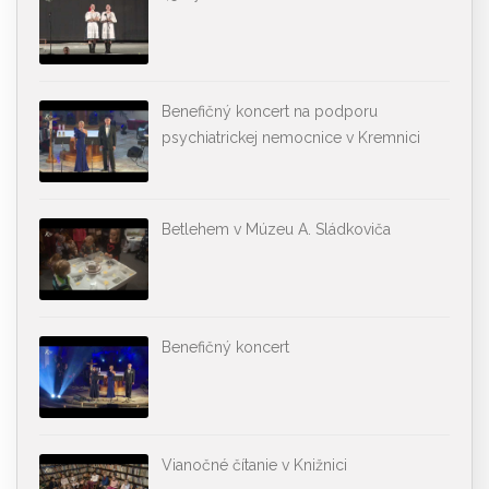
Benefičný koncert na podporu
psychiatrickej nemocnice v Kremnici
Betlehem v Múzeu A. Sládkoviča
Benefičný koncert
Vianočné čítanie v Knižnici