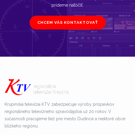
prídeme natočiť.
CHCEM VÁS KONTAKTOVAŤ
Krupinská televízia KTV zabezpečuje výroby príspevkov
regionálneho televízneho spravodajstva už 20 rokov. V
súčasnosti pracujeme tiež pre mesto Dudince a niektoré obce
blízkeho regiónu.