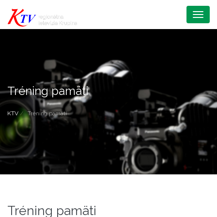
Menu
Tréning pamäti
KTV
Tréning pamäti
Tréning pamäti