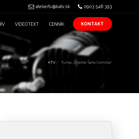
ateliertv@katv.sk
0903 548 393
KONTAKT
ÍV
VIDEOTEXT
CENNÍK
KTV
Turnaj „O pohár Šaňa Comissa“