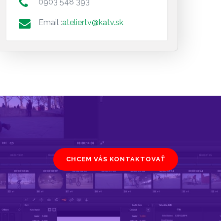
0903 548 393
Email :
ateliertv@katv.sk
CHCEM VÁS KONTAKTOVAŤ