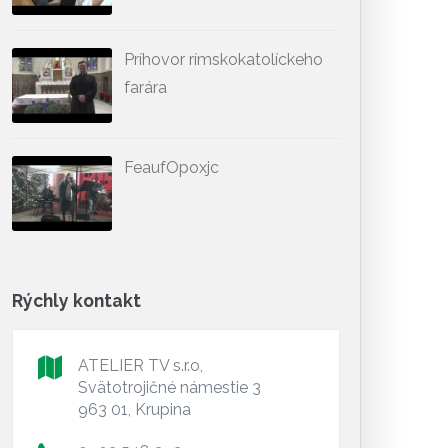
Príhovor rímskokatolíckeho
farára
FeaufOpoxjc
Rýchly kontakt
ATELIER TV s.r.o,
Svätotrojičné námestie 3
963 01, Krupina