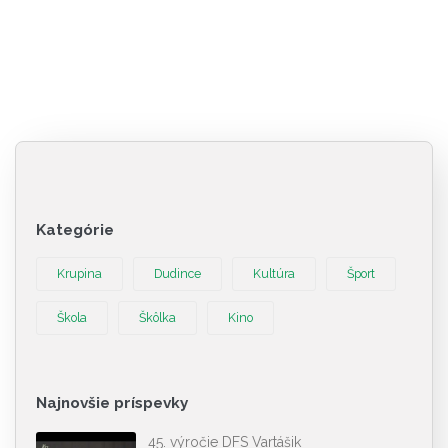
Kategórie
Krupina
Dudince
Kultúra
Šport
Škola
Škôlka
Kino
Najnovšie príspevky
45. výročie DFS Vartášik