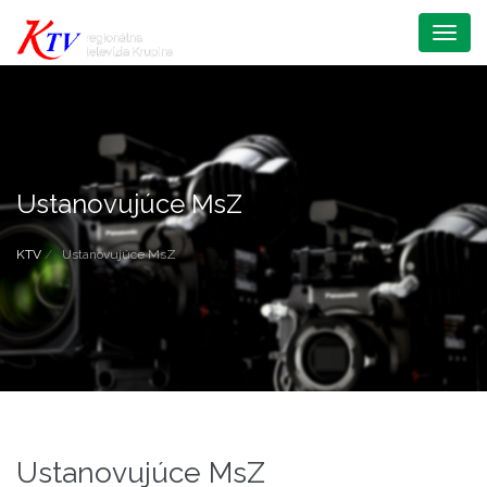
Menu
Ustanovujúce MsZ
KTV
Ustanovujúce MsZ
Ustanovujúce MsZ