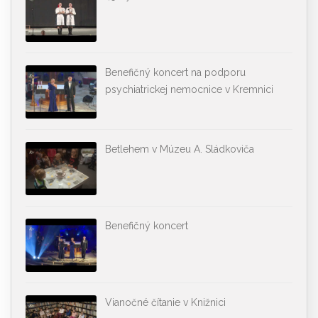
Benefičný koncert na podporu
psychiatrickej nemocnice v Kremnici
Betlehem v Múzeu A. Sládkoviča
Benefičný koncert
Vianočné čítanie v Knižnici