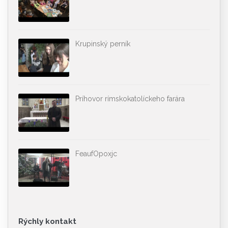
Krupinský perník
Príhovor rímskokatolíckeho farára
FeaufOpoxjc
Rýchly kontakt