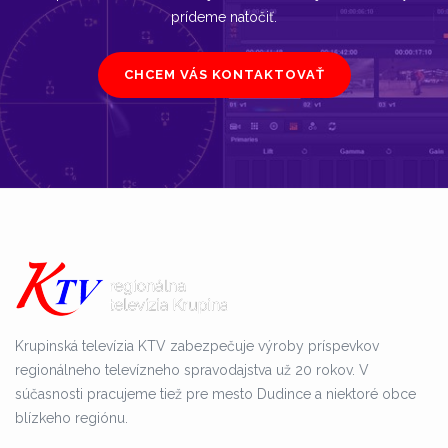
prídeme natočiť.
CHCEM VÁS KONTAKTOVAŤ
Krupinská televízia KTV zabezpečuje výroby príspevkov
regionálneho televízneho spravodajstva už 20 rokov. V
súčasnosti pracujeme tiež pre mesto Dudince a niektoré obce
blízkeho regiónu.