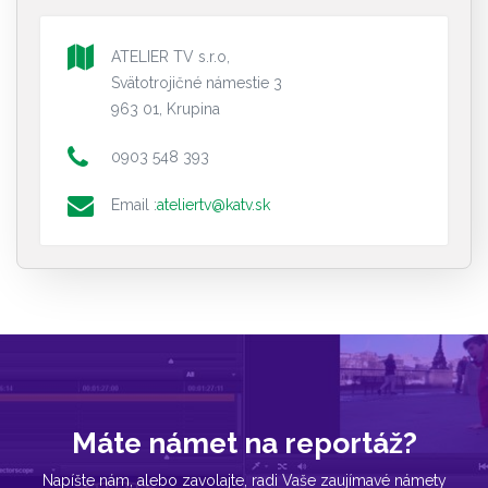
ATELIER TV s.r.o,
Svätotrojičné námestie 3
963 01, Krupina
0903 548 393
Email :
ateliertv@katv.sk
Máte námet na reportáž?
Napíšte nám, alebo zavolajte, radi Vaše zaujímavé námety