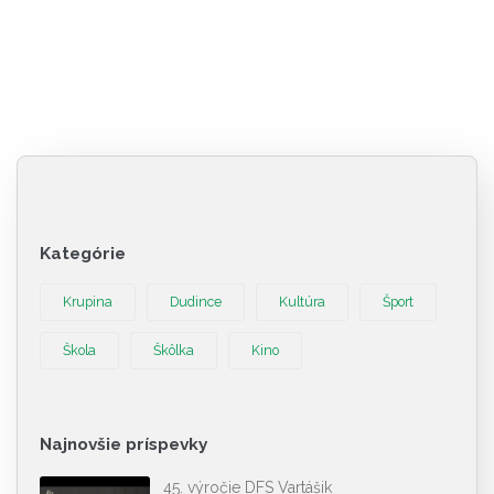
Kategórie
Krupina
Dudince
Kultúra
Šport
Škola
Škôlka
Kino
Najnovšie príspevky
45. výročie DFS Vartášik