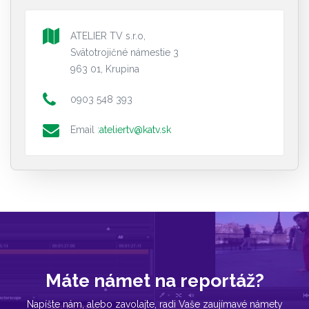
ATELIER TV s.r.o,
Svätotrojičné námestie 3
963 01, Krupina
0903 548 393
Email :
ateliertv@katv.sk
Máte námet na reportáž?
Napíšte nám, alebo zavolajte, radi Vaše zaujímavé námety