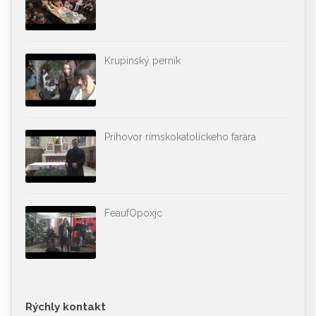
Krupinský perník
Príhovor rímskokatolíckeho farára
FeaufOpoxjc
Rýchly kontakt