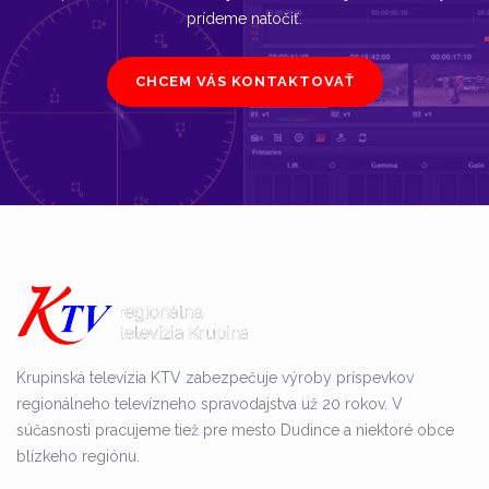
prídeme natočiť.
CHCEM VÁS KONTAKTOVAŤ
Krupinská televízia KTV zabezpečuje výroby príspevkov
regionálneho televízneho spravodajstva už 20 rokov. V
súčasnosti pracujeme tiež pre mesto Dudince a niektoré obce
blízkeho regiónu.