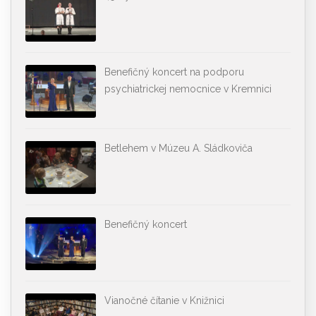
Benefičný koncert na podporu
psychiatrickej nemocnice v Kremnici
Betlehem v Múzeu A. Sládkoviča
Benefičný koncert
Vianočné čítanie v Knižnici