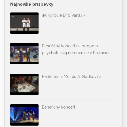
Najnovšie príspevky
45. výročie DFS Vartášik
Benefičný koncert na podporu
psychiatrickej nemocnice v Kremnici
Betlehem v Múzeu A. Sládkoviča
Benefičný koncert