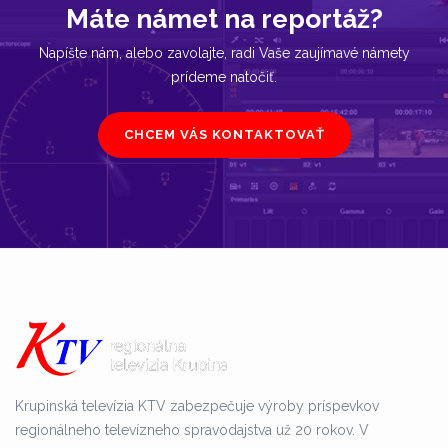
Máte námet na reportáž?
Napíšte nám, alebo zavolajte, radi Vaše zaujímavé námety
prídeme natočiť.
CHCEM VÁS KONTAKTOVAŤ
Krupinská televízia KTV zabezpečuje výroby príspevkov
regionálneho televízneho spravodajstva už 20 rokov. V