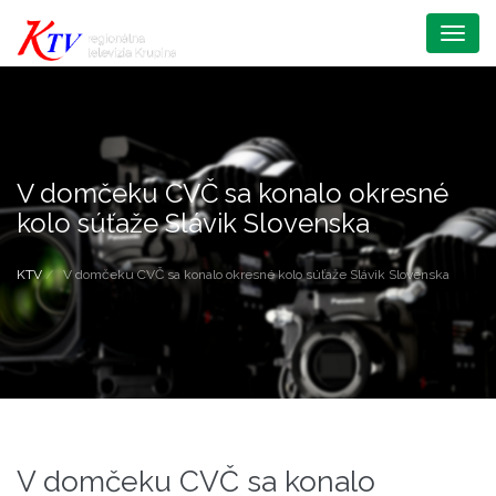
Menu
V domčeku CVČ sa konalo okresné
kolo súťaže Slávik Slovenska
KTV
V domčeku CVČ sa konalo okresné kolo súťaže Slávik Slovenska
V domčeku CVČ sa konalo