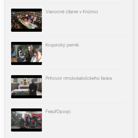
Vianočné čítanie v Knižnici
Krupinský perník
Príhovor rímskokatolíckeho farára
FeaufOpoxjc