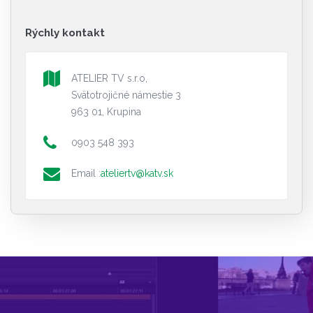
Rýchly kontakt
ATELIER TV s.r.o,
Svätotrojičné námestie 3
963 01, Krupina
0903 548 393
Email :
ateliertv@katv.sk