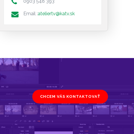
0903 548 393
Email :
ateliertv@katv.sk
CHCEM VÁS KONTAKTOVAŤ