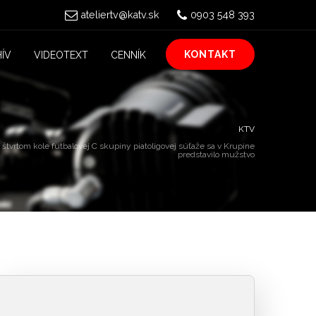
ateliertv@katv.sk
0903 548 393
KONTAKT
ÍV
VIDEOTEXT
CENNÍK
KTV
 štvrtom kole futbalovej C skupiny piatoligovej súťaže sa v Krupine
predstavilo mužstvo