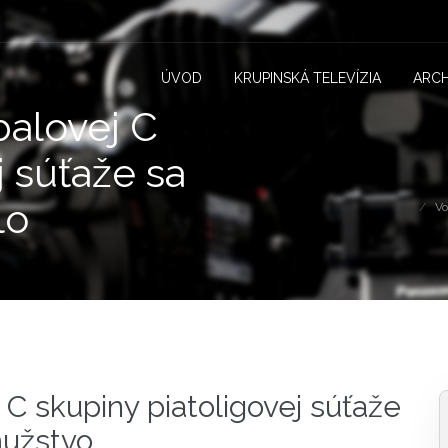
ÚVOD
KRUPINSKÁ TELEVÍZIA
ARCH
balovej C
j súťaže sa
lo
Vo
 C skupiny piatoligovej súťaže
mužstvo