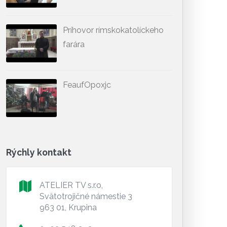
Príhovor rímskokatolíckeho
farára
FeaufOpoxjc
Rýchly kontakt
ATELIER TV s.r.o,
Svätotrojičné námestie 3
963 01, Krupina