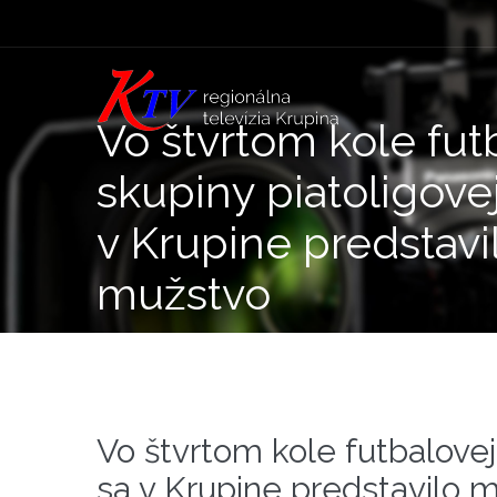
Vo štvrtom kole fut
skupiny piatoligove
v Krupine predstavi
mužstvo
Vo štvrtom kole futbalovej
sa v Krupine predstavilo 