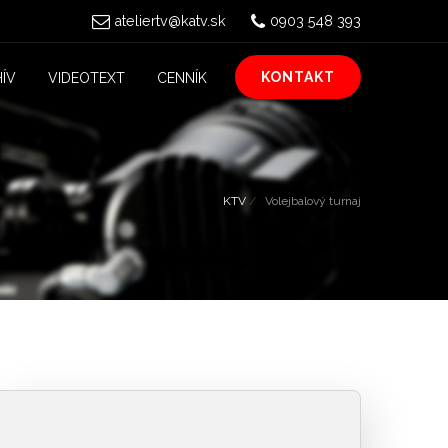
ateliertv@katv.sk
0903 548 393
KONTAKT
ÍV
VIDEOTEXT
CENNÍK
KTV
Volejbalový turnaj