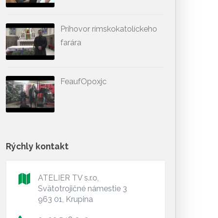
Príhovor rímskokatolíckeho
farára
FeaufOpoxjc
Rýchly kontakt
ATELIER TV s.r.o,
Svätotrojičné námestie 3
963 01, Krupina