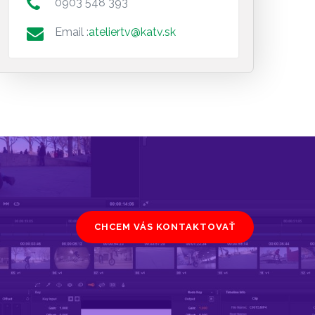
0903 548 393
Email :
ateliertv@katv.sk
CHCEM VÁS KONTAKTOVAŤ