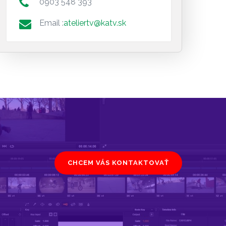
0903 548 393
Email :
ateliertv@katv.sk
CHCEM VÁS KONTAKTOVAŤ