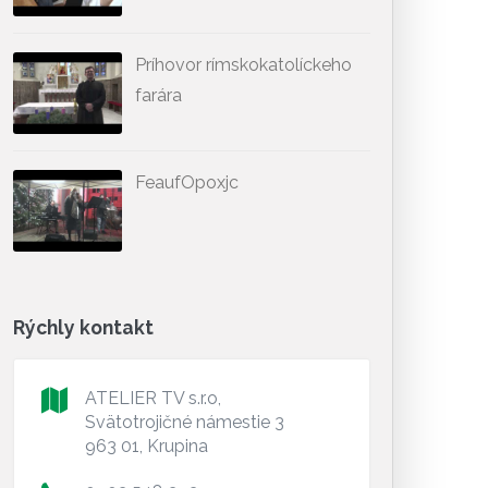
Príhovor rímskokatolíckeho
farára
FeaufOpoxjc
Rýchly kontakt
ATELIER TV s.r.o,
Svätotrojičné námestie 3
963 01, Krupina