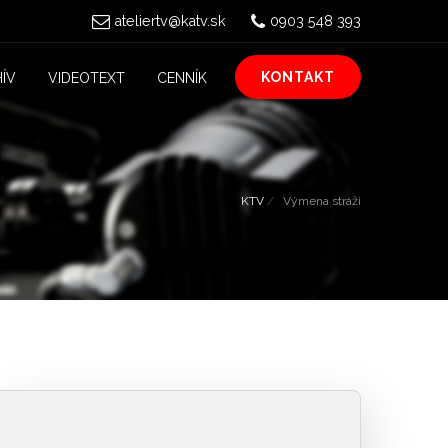
ateliertv@katv.sk
0903 548 393
KONTAKT
ÍV
VIDEOTEXT
CENNÍK
KTV
Výmena stráži