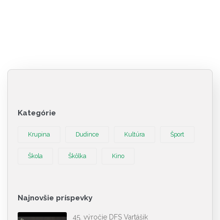
Kategórie
Krupina
Dudince
Kultúra
Šport
Škola
Škôlka
Kino
Najnovšie príspevky
45. výročie DFS Vartášik