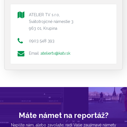
ATELIER TV s.r.o,
Svätotrojičné námestie 3
963 01, Krupina
0903 548 393
Email :
ateliertv@katv.sk
Máte námet na reportáž?
Napíšte nám, alebo zavolajte, radi Vaše zaujímavé námety