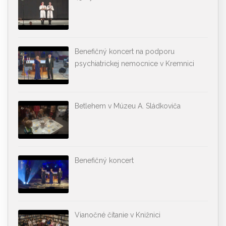
Benefičný koncert na podporu
psychiatrickej nemocnice v Kremnici
Betlehem v Múzeu A. Sládkoviča
Benefičný koncert
Vianočné čítanie v Knižnici