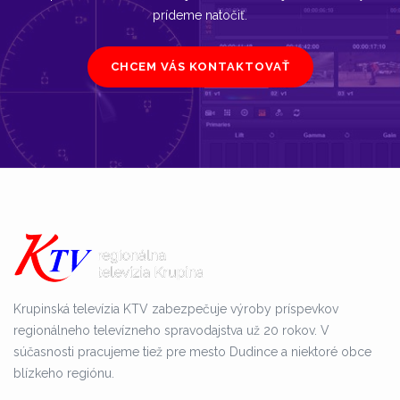
prídeme natočiť.
CHCEM VÁS KONTAKTOVAŤ
Krupinská televízia KTV zabezpečuje výroby príspevkov
regionálneho televízneho spravodajstva už 20 rokov. V
súčasnosti pracujeme tiež pre mesto Dudince a niektoré obce
blízkeho regiónu.