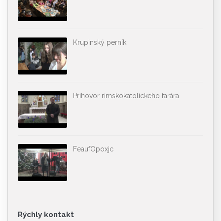
Krupinský perník
Príhovor rímskokatolíckeho farára
FeaufOpoxjc
Rýchly kontakt