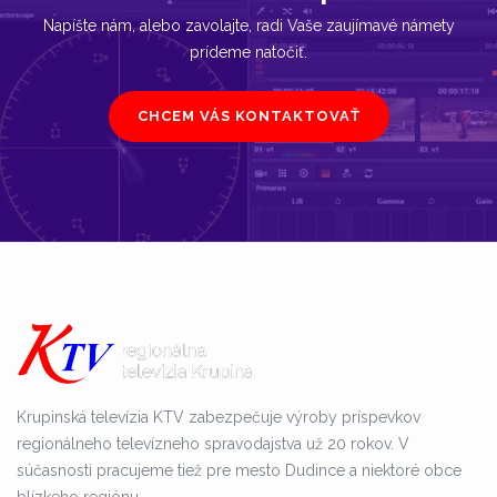
Napíšte nám, alebo zavolajte, radi Vaše zaujímavé námety
prídeme natočiť.
CHCEM VÁS KONTAKTOVAŤ
Krupinská televízia KTV zabezpečuje výroby príspevkov
regionálneho televízneho spravodajstva už 20 rokov. V
súčasnosti pracujeme tiež pre mesto Dudince a niektoré obce
blízkeho regiónu.