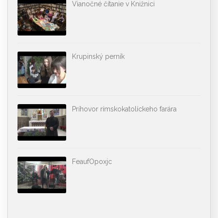
Vianočné čítanie v Knižnici
Krupinský perník
Príhovor rímskokatolíckeho farára
FeaufOpoxjc