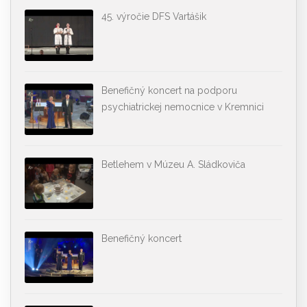
45. výročie DFS Vartášik
Benefičný koncert na podporu
psychiatrickej nemocnice v Kremnici
Betlehem v Múzeu A. Sládkoviča
Benefičný koncert