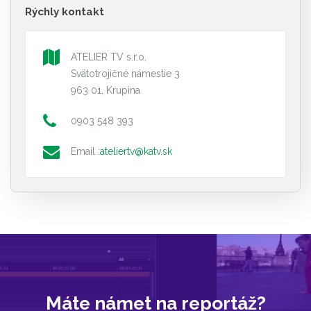
Rýchly kontakt
ATELIER TV s.r.o,
Svätotrojičné námestie 3
963 01, Krupina
0903 548 393
Email :
ateliertv@katv.sk
Máte námet na reportáž?