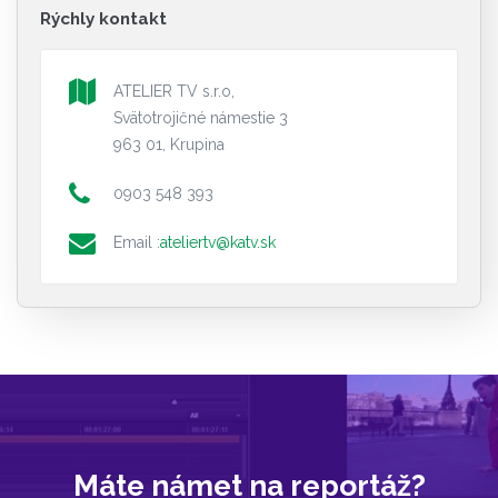
Rýchly kontakt
ATELIER TV s.r.o,
Svätotrojičné námestie 3
963 01, Krupina
0903 548 393
Email :
ateliertv@katv.sk
Máte námet na reportáž?