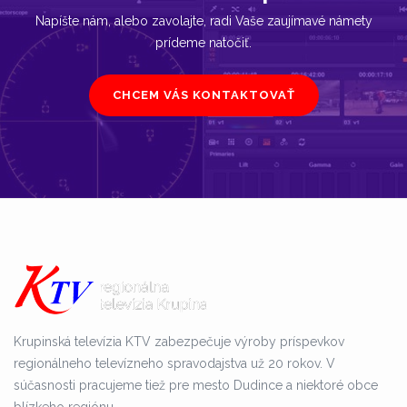
Napíšte nám, alebo zavolajte, radi Vaše zaujímavé námety
prídeme natočiť.
CHCEM VÁS KONTAKTOVAŤ
Krupinská televízia KTV zabezpečuje výroby príspevkov
regionálneho televízneho spravodajstva už 20 rokov. V
súčasnosti pracujeme tiež pre mesto Dudince a niektoré obce
blízkeho regiónu.