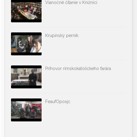
Vianočné čítanie v Knižnici
Krupinský perník
Príhovor rímskokatolíckeho farára
FeaufOpoxjc