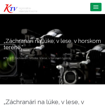
Menu
„Záchranári na lúke, v lese, v horskom
teréne.“
KTV
„Záchranári na lúke, v lese, v horskom teréne.“
„Záchranári na lúke, v lese, v