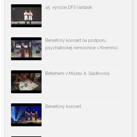
45. výročie DFS Vartášik
Benefičný koncert na podporu
psychiatrickej nemocnice v Kremnici
Betlehem v Múzeu A. Sládkoviča
Benefičný koncert