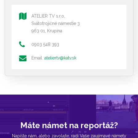
ATELIER TV s.r.o,
Svätotrojičné námestie 3
963 01, Krupina
0903 548 393
Email :
ateliertv@katv.sk
Máte námet na reportáž?
Napíšte nám, alebo zavolajte, radi Vaše zaujímavé námety