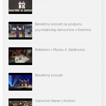
Benefičný koncert na podporu
psychiatrickej nemocnice v Kremnici
Betlehem v Múzeu A. Sládkoviča
Benefičný koncert
Vianočné čítanie v Knižnici