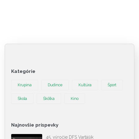
Kategórie
Krupina
Dudince
Kultúra
Šport
Škola
Škôlka
Kino
Najnovšie príspevky
45. výročie DFS Vartášik