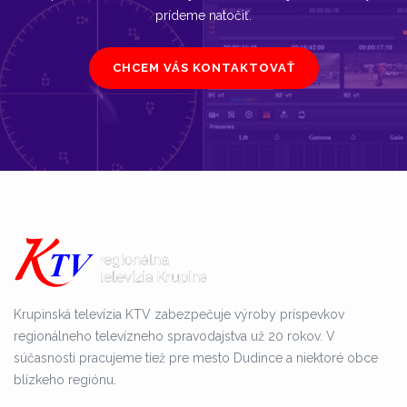
prídeme natočiť.
CHCEM VÁS KONTAKTOVAŤ
Krupinská televízia KTV zabezpečuje výroby príspevkov
regionálneho televízneho spravodajstva už 20 rokov. V
súčasnosti pracujeme tiež pre mesto Dudince a niektoré obce
blízkeho regiónu.