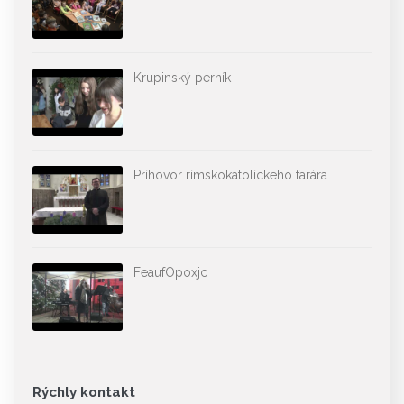
Krupinský perník
Príhovor rímskokatolíckeho farára
FeaufOpoxjc
Rýchly kontakt