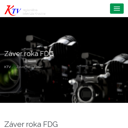
Menu
Záver roka FDG
KTV
Záver roka FDG
Záver roka FDG