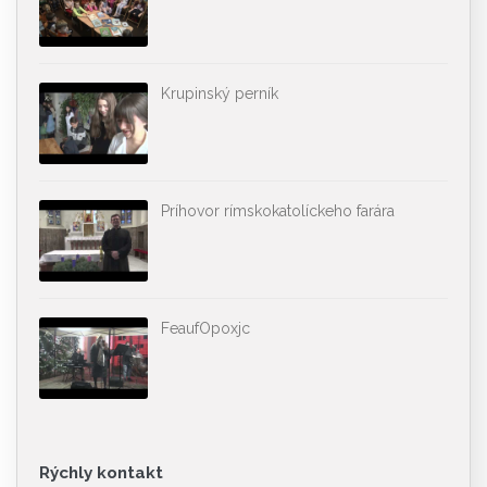
Krupinský perník
Príhovor rímskokatolíckeho farára
FeaufOpoxjc
Rýchly kontakt