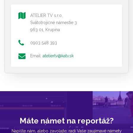
ATELIER TV s.r.o,
Svätotrojičné námestie 3
963 01, Krupina
0903 548 393
Email :
ateliertv@katv.sk
Máte námet na reportáž?
Napíšte nám, alebo zavolajte, radi Vaše zaujímavé námety