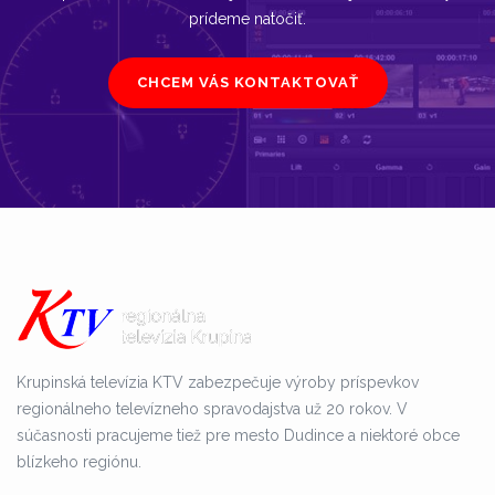
prídeme natočiť.
CHCEM VÁS KONTAKTOVAŤ
Krupinská televízia KTV zabezpečuje výroby príspevkov
regionálneho televízneho spravodajstva už 20 rokov. V
súčasnosti pracujeme tiež pre mesto Dudince a niektoré obce
blízkeho regiónu.