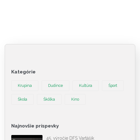
Kategórie
Krupina
Dudince
Kultúra
Šport
Škola
Škôlka
Kino
Najnovšie príspevky
45. výročie DFS Vartášik