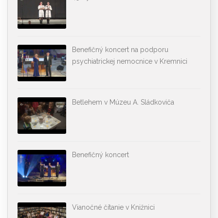
Benefičný koncert na podporu
psychiatrickej nemocnice v Kremnici
Betlehem v Múzeu A. Sládkoviča
Benefičný koncert
Vianočné čítanie v Knižnici