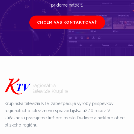
prídeme natočiť.
CHCEM VÁS KONTAKTOVAŤ
Krupinská televízia KTV zabezpečuje výroby príspevkov
regionálneho televízneho spravodajstva už 20 rokov. V
súčasnosti pracujeme tiež pre mesto Dudince a niektoré obce
blízkeho regiónu.