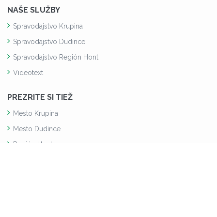
NAŠE SLUŽBY
Spravodajstvo Krupina
Spravodajstvo Dudince
Spravodajstvo Región Hont
Videotext
PREZRITE SI TIEŽ
Mesto Krupina
Mesto Dudince
Región Hont
PREVÁDZKOVATEĽ
ATELIER TV s.r.o.
Svätotrojičné námestie 5
963 01, Krupina