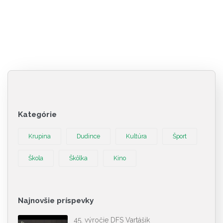
Kategórie
Krupina
Dudince
Kultúra
Šport
Škola
Škôlka
Kino
Najnovšie príspevky
45. výročie DFS Vartášik