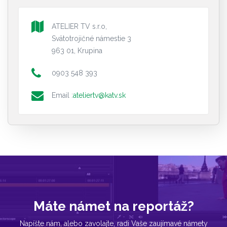
ATELIER TV s.r.o,
Svätotrojičné námestie 3
963 01, Krupina
0903 548 393
Email :
ateliertv@katv.sk
Máte námet na reportáž?
Napíšte nám, alebo zavolajte, radi Vaše zaujímavé námety