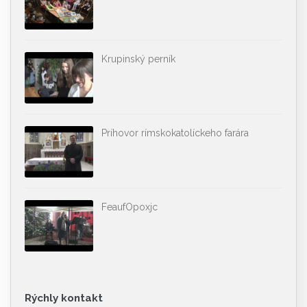
Krupinský perník
Príhovor rímskokatolíckeho farára
FeaufOpoxjc
Rýchly kontakt